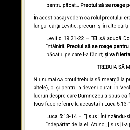
pentru păcat...
Preotul să se roage pen
În acest pasaj vedem că rolul preotului era
lungul cărții Levitic, precum și în alte că
Levitic 19:21-22 – “El să aducă Do
întâlnirii.
Preotul să se roage pentru 
păcatul pe care l-a făcut;
și va fi ier
TREBUIA SĂ M
Nu numai că omul trebuia să meargă la pre
altele), ci și pentru a deveni curat. În
lucruri despre care Dumnezeu a spus că fac
Isus face referire la aceasta în Luca 5:13-
Luca 5:13-14 – “[Isus] Întinzându-și
îndepărtat de la el. Atunci, [Isus] i