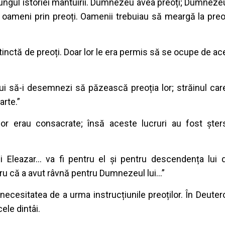
ungul istoriei mântuirii. Dumnezeu avea preoți; Dumneze
 oameni prin preoți. Oamenii trebuiau să meargă la preoț
istinctă de preoți. Doar lor le era permis să se ocupe de a
lui să-i desemnezi să păzească preoția lor; străinul car
arte.”
or erau consacrate; însă aceste lucruri au fost șters
i Eleazar... va fi pentru el și pentru descendența lui 
ru că a avut râvnă pentru Dumnezeul lui...”
necesitatea de a urma instrucțiunile preoților. În Deute
ele dintâi.