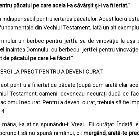
tru păcatul pe care acela l-a săvârșit și-i va fi iertat.
“
 indispensabil pentru iertarea păcatelor. Acest lucru este
rți fundamentale din Vechiul Testament. Iată un alt exemplu
mnului un berbec pentru jertfa sa de vinovăție la ușa c
el
înaintea Domnului cu berbecul jertfei pentru vinovăție
tat de păcatul pe care l-a făcut
.“
ERGI LA PREOT PENTRU A DEVENI CURAT
ot pentru a fi iertat de păcate (după cum arată clar ace
 Vechiul Testament, oamenii deveneau necurați după ce f
 omul necurat. Pentru a deveni curat, trebuia să fie impl
14.
 mâna, l-a atins spunându-i: Vreau. Fii curățat. Îndată l
-a poruncit să nu spună nimănui, ci:
mergând, arată-te preo