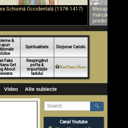
ea Schismă Occidentală (1378-1417)
Mesajul de la F
marcând începutu
predicţie a mari
bleme &
rupuri
Spiritualitate
Dicţionar Catolic
iționale
tolice
at Fake
Respingând
tians Get
pofta &
ng About
impuritățile
hesians
Iadului
Video
Alte subiecte
🔍
Canal Youtube