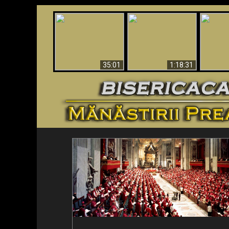
Man Shot & Saw Hell
The “
Apocalypse Now In
- Shocking Must-See
Cha
The Vatican
Video
Moveme
35:01
1:18:31
<