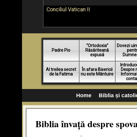
Conciliul Vatican II
“Ortodoxia”
Dovezi ui
Padre Pio
Răsăriteană
pent
expusă
Dumne
Introduc
Al treilea secret
În afara Bisericii
Despre n
de la Fatima
nu este Mântuire
Informat
conta
Home
Biblia și catol
Biblia învață despre spov