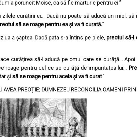
cum a poruncit Moise, ca să fie mărturie pentru ei.”
 zilele curățirii ei... Dacă nu poate să aducă un miel, să
reotul să se roage pentru ea și va fi curată.
“
 ziua a șaptea. Dacă pata s-a întins pe piele,
preotul să-l
face curățirea să-l aducă pe omul care se curăță... Apoi 
e roage pentru cel ce se curăță de impuritatea lui...
Pre
tar și
să se roage pentru acela și va fi curat
.”
 AVEA PREOȚIE; DUMNEZEU RECONCILIA OAMENI PRIN