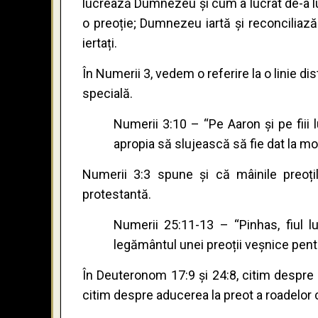
lucrează Dumnezeu și cum a lucrat de-a l
o preoție; Dumnezeu iartă și reconciliază
iertați.
În Numerii 3, vedem o referire la o linie d
specială.
Numerii 3:10 – “Pe Aaron și pe fiii 
apropia să slujească să fie dat la mo
Numerii 3:3 spune și că mâinile preoțil
protestantă.
Numerii 25:11-13 – “Pinhas, fiul lu
legământul unei preoții veșnice pent
În Deuteronom 17:9 și 24:8, citim despre 
citim despre aducerea la preot a roadelor c