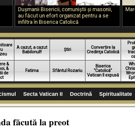
Duşmanii Bisericii, comuniştii şi masonii,
Mar
au făcut un efort organizat pentru a se
infiltra în Biserica Catolică
Pro
mitoare
A cazut, a cazut
Convertire la
g
ru
Știri
Babilonul!!
Credinţa Catolică
trad
zeu
ca
ere &
Wh
Biserica
oi, &
Chris
Fatima
Sfântul Rozariu
“Catolică”
ii de
Wro
Vatican II expusă
ct
Ep
icismul
Secta Vatican II
Doctrină
Spiritualitate
ada făcută la preot