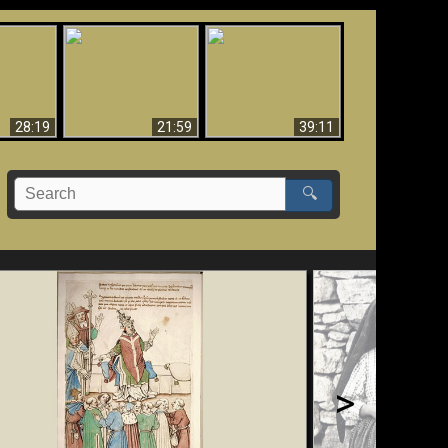
vidence
Vatican II Is A New
The Temple Of God &
cientific
Religion (Visual
The Antichrist
 That
Proof)
Located!
olution
28:19
21:59
39:11
🔍
>