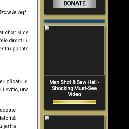
DONATE
ărora le veți
at chiar și de
le direct lui
entru păcate
eu păcatul și
Man Shot & Saw Hell -
Shocking Must-See
 Levitic, una
Video
 aceste
atorită
u jertfa