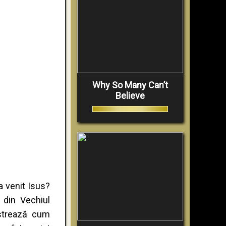
Why So Many Can’t
Believe
 venit Isus?
din Vechiul
nstrează cum