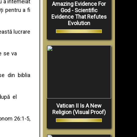
u a întemeiat
Amazing Evidence For
i pentru a fi
God - Scientific
Evidence That Refutes
Evolution
ceastă lucrare
e se va
e din biblia
după el
Vatican II Is A New
Religion (Visual Proof)
ronom 26:1-5,