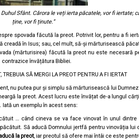
 Duhul Sfânt. Cărora le veți ierta păcatele, vor fi iertate; c
ține, vor fi ținute.”
spre spovada făcută la preot. Potrivit lor, pentru a fi iert
 creadă în Isus; sau, cel mult, să-și mărturisească păcate
vada (mărturisirea) făcută la preot nu este necesară p
contrazice învățătura Bibliei.
 TREBUIA SĂ MERGI LA PREOT PENTRU A FI IERTAT
ent, nu putea pur și simplu să mărturisească lui Dumnez
rgă la preot. Acest lucru este învățat de-a lungul cărții
. Iată un exemplu în acest sens:
ătuit ... când cineva se va face vinovat în unul dintre
ăcătuit. Să aducă Domnului jertfă pentru vinovăția lui d
 aducă la preot
, iar preotul să ofere mai întâi ce este pentr