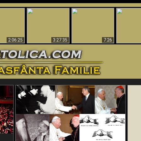
Amazing E
Catholic”
“Magicians” Prove A
Why So Many Can’t
For God - S
rismatic
Spiritual World Exists
Believe
Evidence
nt Exposed
- The Last Version
Refutes Ev
2:06:25
3:27:35
7:26