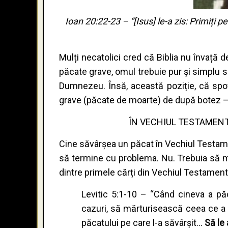
Ioan 20:22-23 – “[Isus] le-a zis: Primiți pe
Mulți necatolici cred că Biblia nu învață de
păcate grave, omul trebuie pur și simplu să
Dumnezeu. Însă, această poziție, că spo
grave (păcate de moarte) de după botez – 
ÎN VECHIUL TESTAMENT,
Cine săvârșea un păcat în Vechiul Testam
să termine cu problema. Nu. Trebuia să mea
dintre primele cărți din Vechiul Testament
Levitic 5:1-10 – “Când cineva a păc
cazuri, să mărturisească ceea ce a p
păcatului pe care l-a săvârșit...
Să le