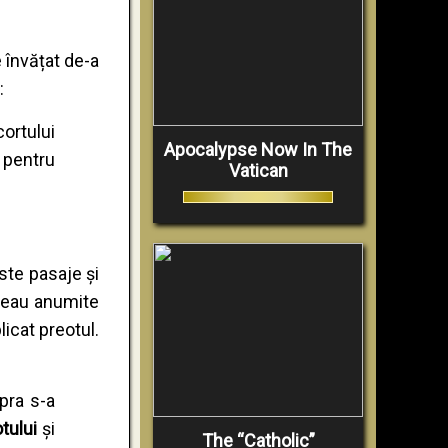
 învățat de-a
:
ortului
Apocalypse Now In The
 pentru
Vatican
ste pasaje și
ăceau anumite
icat preotul.
epra s-a
tului
și
The “Catholic”