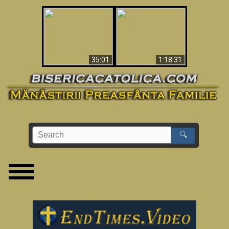
Man Shot & Saw Hell
Apocalypse Now In
- Shocking Must-See
The Vatican
Video
35:01
1:18:31
🔍