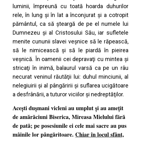
luminii, împreună cu toată hoarda duhurilor
rele, în lung şi în lat a înconjurat şi a cotropit
pământul, ca să şteargă de pe el numele lui
Dumnezeu şi al Cristosului Său, iar sufletele
menite cununii slavei veşnice să le răpească,
să le nimicească şi să le piardă în pieirea
veşnică. În oamenii cei depravaţi cu mintea şi
stricaţi în inimă, balaurul varsă ca pe un râu
necurat veninul răutăţii lui: duhul minciunii, al
nelegiuirii şi al pângăririi şi suflarea ucigătoare
a desfrânării, a tuturor viciilor şi nedreptăţilor.
Aceşti duşmani vicleni au umplut şi au ameţit
de amărăciuni Biserica, Mireasa Mielului fără
de pată; pe posesiunile ei cele mai sacre au pus
mâinile lor pângăritoare.
Chiar în locul sfânt,