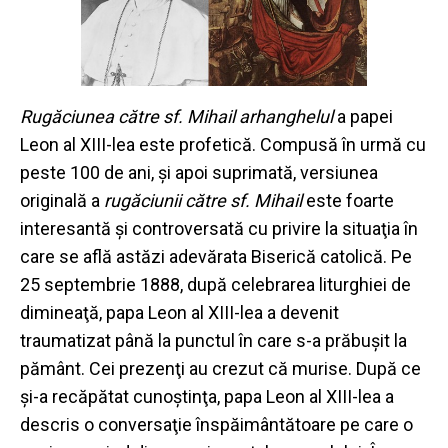
Rugăciunea
către sf. Mihail arhanghelul
a papei
Leon al XIII-lea este profetică. Compusă în urmă cu
peste 100 de ani, şi apoi suprimată, versiunea
originală a
rugăciunii către sf. Mihail
este foarte
interesantă şi controversată cu privire la situaţia în
care se află astăzi adevărata Biserică catolică. Pe
25 septembrie 1888, după celebrarea liturghiei de
dimineaţă, papa Leon al XIII-lea a devenit
traumatizat până la punctul în care s-a prăbuşit la
pământ. Cei prezenţi au crezut că murise. După ce
şi-a recăpătat cunoştinţa, papa Leon al XIII-lea a
descris o conversaţie înspăimântătoare pe care o