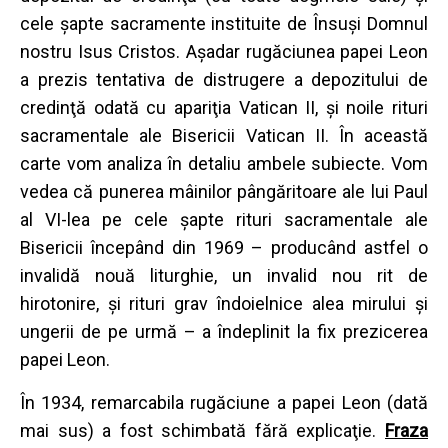
cele şapte sacramente instituite de Însuşi Domnul
nostru Isus Cristos. Aşadar rugăciunea papei Leon
a prezis tentativa de distrugere a depozitului de
credinţă odată cu apariţia Vatican II, şi noile rituri
sacramentale ale Bisericii Vatican II. În această
carte vom analiza în detaliu ambele subiecte. Vom
vedea că punerea mâinilor pângăritoare ale lui Paul
al VI-lea pe cele şapte rituri sacramentale ale
Bisericii începând din 1969 – producând astfel o
invalidă nouă liturghie, un invalid nou rit de
hirotonire, şi rituri grav îndoielnice alea mirului şi
ungerii de pe urmă – a îndeplinit la fix prezicerea
papei Leon.
În 1934, remarcabila rugăciune a papei Leon (dată
mai sus) a fost schimbată fără explicaţie.
Fraza