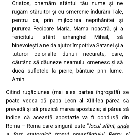
Cristos, chemăm sfântul tău nume şi ne
rugăm stăruitor şi cu smerenie îndurării Tale,
pentru ca, prin mijlocirea neprihănitei şi
pururea Fecioare Maria, Mama noastră, şi a
fericitului sfânt arhanghel Mihail, să
binevoieşti a ne da ajutor împotriva Satanei şi a
tuturor celorlalte duhuri necurate, care,
căutând să dăuneze neamului omenesc şi să
ducă sufletele la pieire, bântuie prin lume.
Amin.
Citind rugăciunea (mai ales partea îngroşată) se
poate vedea că papa Leon al XIII-lea părea să
prevadă şi să prezică marea apostazie; şi părea să
indice că această apostazie va fi condusă din
Roma – Roma care singură este “
locul sfânt,
unde
a fost statornicit tronul preasfântului Petru şi