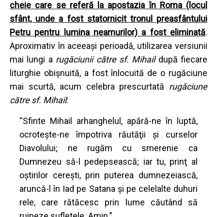
cheie care se referă la apostazia în Roma (locul
sfânt, unde a fost statornicit tronul preasfântului
Petru pentru lumina neamurilor) a fost eliminată
.
Aproximativ în aceeaşi perioadă, utilizarea versiunii
mai lungi a
rugăciunii către sf. Mihail
după fiecare
liturghie obişnuită, a fost înlocuită de o rugăciune
mai scurtă, acum celebra prescurtată
rugăciune
către sf. Mihail
:
“Sfinte Mihail arhanghelul, apără-ne în luptă,
ocrotește-ne împotriva răutăţii şi curselor
Diavolului; ne rugăm cu smerenie ca
Dumnezeu să-l pedepsească; iar tu, prinţ al
oştirilor cereşti, prin puterea dumnezeiască,
aruncă-l în Iad pe Satana şi pe celelalte duhuri
rele, care rătăcesc prin lume căutând să
ruineze sufletele. Amin.”