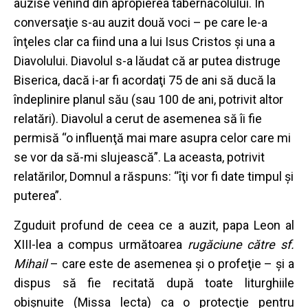
auzise venind din apropierea tabernacolului. În
conversaţie s-au auzit două voci – pe care le-a
înţeles clar ca fiind una a lui Isus Cristos şi una a
Diavolului. Diavolul s-a lăudat că ar putea distruge
Biserica, dacă i-ar fi acordaţi 75 de ani să ducă la
îndeplinire planul său (sau 100 de ani, potrivit altor
relatări). Diavolul a cerut de asemenea să îi fie
permisă “o influenţă mai mare asupra celor care mi
se vor da să-mi slujească”. La aceasta, potrivit
relatărilor, Domnul a răspuns: “îţi vor fi date timpul şi
puterea”.
Zguduit profund de ceea ce a auzit, papa Leon al
XIII-lea a compus următoarea
rugăciune către sf.
Mihail
– care este de asemenea și o profeţie – şi a
dispus să fie recitată după toate liturghiile
obişnuite (Missa lecta) ca o protecţie pentru