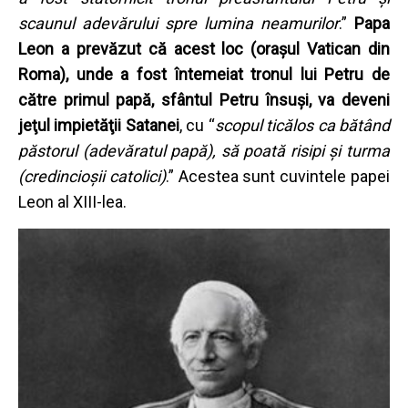
scaunul adevărului spre lumina neamurilor
.”
Papa
Leon a prevăzut că acest loc (oraşul Vatican din
Roma), unde a fost întemeiat tronul lui Petru de
către primul papă, sfântul Petru însuşi, va deveni
jeţul impietăţii Satanei
, cu “
scopul ticălos ca bătând
păstorul (adevăratul papă), să poată risipi şi turma
(credincioşii catolici)
.” Acestea sunt cuvintele papei
Leon al XIII-lea.