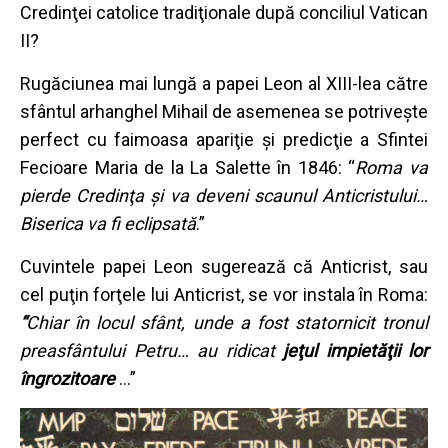
Credinţei catolice tradiţionale după conciliul Vatican
II?
Rugăciunea mai lungă a papei Leon al XIII-lea către
sfântul arhanghel Mihail de asemenea se potriveşte
perfect cu faimoasa apariţie şi predicţie a Sfintei
Fecioare Maria de la La Salette în 1846: “
Roma va
pierde Credinţa şi va deveni scaunul Anticristului…
Biserica va fi eclipsată
.”
Cuvintele papei Leon sugerează că Anticrist, sau
cel puţin forţele lui Anticrist, se vor instala în Roma:
“
Chiar în locul sfânt, unde a fost statornicit tronul
preasfântului Petru… au ridicat
jeţul impietăţii lor
îngrozitoare
…”