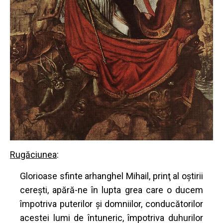
Rugăciunea
:
Glorioase sfinte arhanghel Mihail, prinţ al oştirii
cereşti, apără-ne în lupta grea care o ducem
împotriva puterilor şi domniilor, conducătorilor
acestei lumi de întuneric, împotriva duhurilor