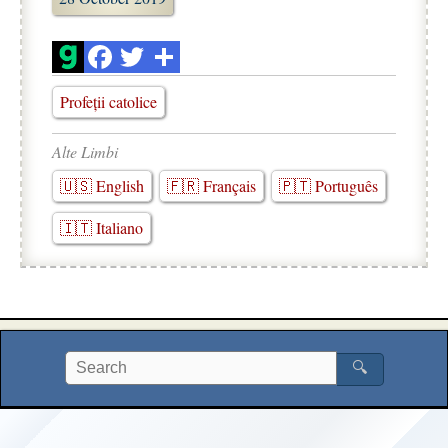
Profeții catolice
Alte Limbi
🇺🇸 English
🇫🇷 Français
🇵🇹 Português
🇮🇹 Italiano
🔍