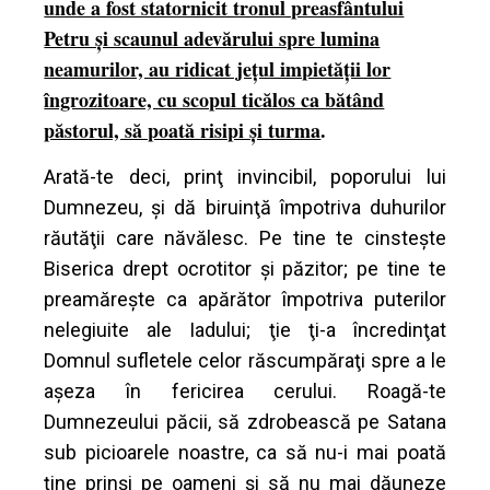
unde a fost statornicit tronul preasfântului
Petru şi scaunul adevărului spre lumina
neamurilor, au ridicat jeţul impietăţii lor
îngrozitoare, cu scopul ticălos ca bătând
păstorul, să poată risipi şi turma
.
Arată-te deci, prinţ invincibil, poporului lui
Dumnezeu, şi dă biruinţă împotriva duhurilor
răutăţii care năvălesc. Pe tine te cinsteşte
Biserica drept ocrotitor şi păzitor; pe tine te
preamăreşte ca apărător împotriva puterilor
nelegiuite ale Iadului; ţie ţi-a încredinţat
Domnul sufletele celor răscumpăraţi spre a le
aşeza în fericirea cerului. Roagă-te
Dumnezeului păcii, să zdrobească pe Satana
sub picioarele noastre, ca să nu-i mai poată
ţine prinşi pe oameni şi să nu mai dăuneze