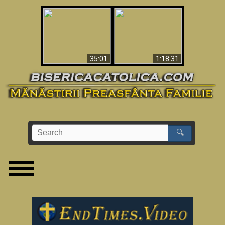
Man Shot & Saw Hell
Apocalypse Now In
- Shocking Must-See
The Vatican
Video
35:01
1:18:31
🔍