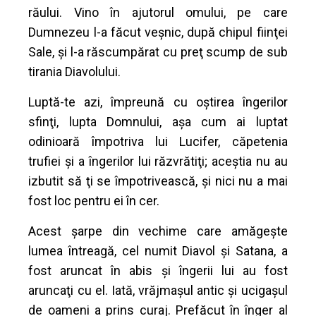
răului. Vino în ajutorul omului, pe care
Dumnezeu l-a făcut veşnic, după chipul fiinţei
Sale, şi l-a răscumpărat cu preţ scump de sub
tirania Diavolului.
Luptă-te azi, împreună cu oştirea îngerilor
sfinţi, lupta Domnului, aşa cum ai luptat
odinioară împotriva lui Lucifer, căpetenia
trufiei şi a îngerilor lui răzvrătiţi; aceştia nu au
izbutit să ţi se împotrivească, şi nici nu a mai
fost loc pentru ei în cer.
Acest şarpe din vechime care amăgeşte
lumea întreagă, cel numit Diavol şi Satana, a
fost aruncat în abis şi îngerii lui au fost
aruncaţi cu el. Iată, vrăjmaşul antic şi ucigaşul
de oameni a prins curaj. Prefăcut în înger al