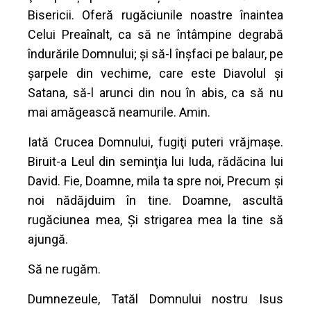
Bisericii. Oferă rugăciunile noastre înaintea
Celui Preaînalt, ca să ne întâmpine degrabă
îndurările Domnului; şi să-l înşfaci pe balaur, pe
şarpele din vechime, care este Diavolul şi
Satana, să-l arunci din nou în abis, ca să nu
mai amăgească neamurile. Amin.
Iată Crucea Domnului, fugiţi puteri vrăjmaşe.
Biruit-a Leul din seminţia lui Iuda, rădăcina lui
David. Fie, Doamne, mila ta spre noi, Precum şi
noi nădăjduim în tine. Doamne, ascultă
rugăciunea mea, Şi strigarea mea la tine să
ajungă.
Să ne rugăm.
Dumnezeule, Tatăl Domnului nostru Isus