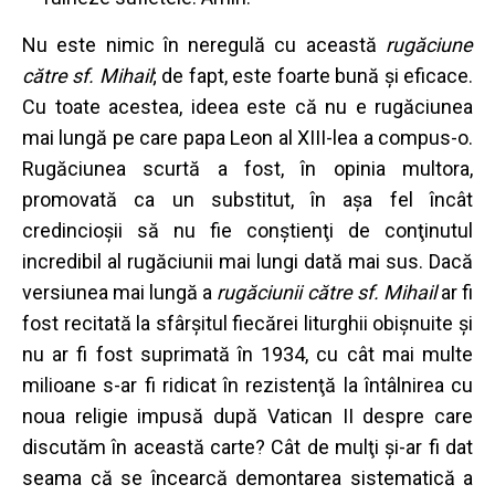
Nu este nimic în neregulă cu această
rugăciune
către sf. Mihail
; de fapt, este foarte bună şi eficace.
Cu toate acestea, ideea este că nu e rugăciunea
mai lungă pe care papa Leon al XIII-lea a compus-o.
Rugăciunea scurtă a fost, în opinia multora,
promovată ca un substitut, în aşa fel încât
credincioşii să nu fie conştienţi de conţinutul
incredibil al rugăciunii mai lungi dată mai sus. Dacă
versiunea mai lungă a
rugăciunii către sf. Mihail
ar fi
fost recitată la sfârşitul fiecărei liturghii obişnuite şi
nu ar fi fost suprimată în 1934, cu cât mai multe
milioane s-ar fi ridicat în rezistenţă la întâlnirea cu
noua religie impusă după Vatican II despre care
discutăm în această carte? Cât de mulţi şi-ar fi dat
seama că se încearcă demontarea sistematică a