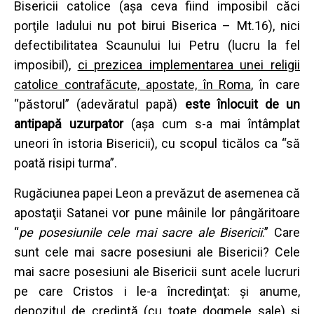
Bisericii catolice (aşa ceva fiind imposibil căci
porţile Iadului nu pot birui Biserica – Mt.16), nici
defectibilitatea Scaunului lui Petru (lucru la fel
imposibil),
ci prezicea implementarea unei religii
catolice contrafăcute, apostate,
în Roma
, în care
“păstorul” (adevăratul papă)
este înlocuit de un
antipapă uzurpator
(aşa cum s-a mai întâmplat
uneori în istoria Bisericii), cu scopul ticălos ca “să
poată risipi turma”.
Rugăciunea papei Leon a prevăzut de asemenea că
apostaţii Satanei vor pune mâinile lor pângăritoare
“
pe posesiunile cele mai sacre ale Bisericii
.” Care
sunt cele mai sacre posesiuni ale Bisericii? Cele
mai sacre posesiuni ale Bisericii sunt acele lucruri
pe care Cristos i le-a încredinţat: şi anume,
depozitul de credinţă (cu toate dogmele sale) şi