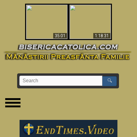
Man Shot & Saw Hell
Apocalypse Now In
- Shocking Must-See
The Vatican
Video
35:01
1:18:31
🔍