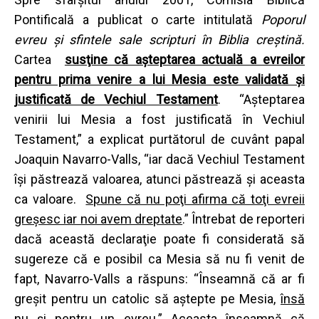
Pontificală a publicat o carte intitulată
Poporul
evreu şi sfintele sale scripturi în Biblia creştină
.
Cartea
susţine că aşteptarea actuală a evreilor
pentru prima venire a lui Mesia este validată şi
justificată de Vechiul Testament
. “Aşteptarea
venirii lui Mesia a fost justificată în Vechiul
Testament,” a explicat purtătorul de cuvânt papal
Joaquin Navarro-Valls, “iar dacă Vechiul Testament
îşi păstrează valoarea, atunci păstrează şi aceasta
ca valoare.
Spune că nu poţi afirma că toţi evreii
greşesc iar noi avem dreptate
.” Întrebat de reporteri
dacă această declaraţie poate fi considerată să
sugereze că e posibil ca Mesia să nu fi venit de
fapt, Navarro-Valls a răspuns: “Înseamnă că ar fi
greşit pentru un catolic să aştepte pe Mesia,
însă
nu şi pentru un evreu
.” Aceasta înseamnă că