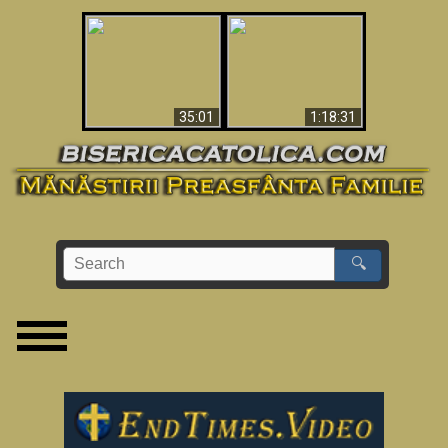
Man Shot & Saw Hell
Apocalypse Now In
- Shocking Must-See
The Vatican
Video
35:01
1:18:31
🔍