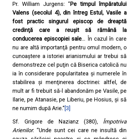
Pr. William Jurgens: “
Pe timpul împăratului
Valens (secolul 4), din întreg Estul, Vasile a
fost practic singurul episcop de dreaptă
credinţă care a reuşit să rămână la
conducerea episcopiei sale
… În cazul în care
nu are altă importanţă pentru omul modern, o
cunoaştere a istoriei arianismului ar trebui să
demonstreze cel puţin că Biserica catolică nu
ia în considerare popularitatea şi numerele în
stabilirea şi menţinerea doctrinei: altfel, de
mult ar fi trebuit să-l abandonăm pe Vasile, pe
Ilarie, pe Atanasie, pe Liberiu, pe Hosius, şi să
ne numim după Arie.”
[3]
Sf. Grigore de Nazianz (380),
Împotriva
Arienilor
: “Unde sunt cei care ne insultă din
cauza sărăciei noastre şi se mândresc ei