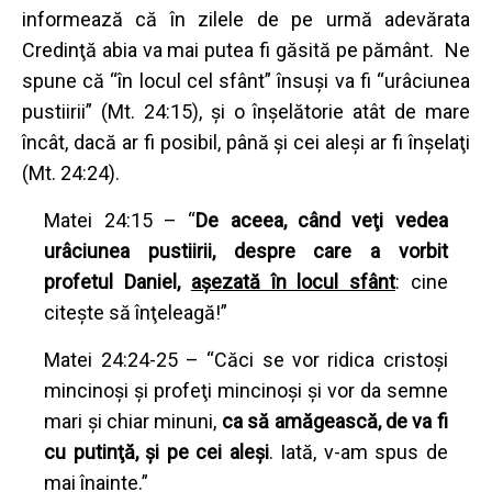
informează că în zilele de pe urmă adevărata
Credinţă abia va mai putea fi găsită pe pământ. Ne
spune că “în locul cel sfânt” însuşi va fi “urâciunea
pustiirii” (Mt. 24:15), şi o înşelătorie atât de mare
încât, dacă ar fi posibil, până şi cei aleşi ar fi înşelaţi
(Mt. 24:24).
Matei 24:15 – “
De aceea, când veţi vedea
urâciunea pustiirii, despre care a vorbit
profetul Daniel,
aşezată în locul sfânt
: cine
citeşte să înţeleagă!”
Matei 24:24-25 – “Căci se vor ridica cristoşi
mincinoşi şi profeţi mincinoşi şi vor da semne
mari şi chiar minuni,
ca să amăgească, de va fi
cu putinţă, şi pe cei aleşi
. Iată, v-am spus de
mai înainte.”