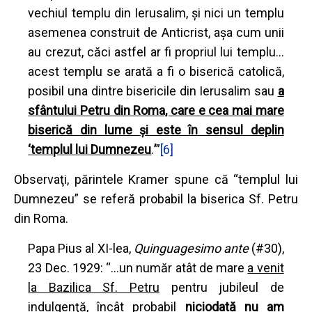
vechiul templu din Ierusalim, şi nici un templu
asemenea construit de Anticrist, aşa cum unii
au crezut, căci astfel ar fi propriul lui templu…
acest templu se arată a fi o biserică catolică,
posibil una dintre bisericile din Ierusalim sau
a
sfântului Petru din Roma, care e cea mai mare
biserică din lume şi este în sensul deplin
‘templul lui Dumnezeu
.
’
”
[6]
Observaţi, părintele Kramer spune că “templul lui
Dumnezeu” se referă probabil la biserica Sf. Petru
din Roma.
Papa Pius al XI-lea,
Quinguagesimo ante
(#30),
23 Dec. 1929: “…un număr atât de mare
a venit
la Bazilica Sf. Petru
pentru jubileul de
indulgenţă, încât probabil
niciodată nu am