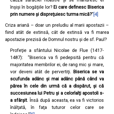
înşişi în bogăţiile lor?
Ei care definesc Biserica
prin numere şi dispreţuiesc turma mică?
”
[4]
Criza ariană – doar un preludiu al marii apostazii –
fiind atât de extinsă, cât de extinsă va fi marea
apostazie prezisă de Domnul nostru şi de sf. Paul?
Profeţie a sfântului Nicolae de Flue (1417-
1487): “Biserica va fi pedepsită pentru că
majoritatea membrilor ei, de rang mic şi mare,
vor deveni atât de pervertiţi.
Biserica se va
scufunda adânc şi mai adânc până când va
părea în cele din urmă că a dispărut, şi că
succesiunea lui Petru şi a celorlalţi apostoli s-
a sfârşit
. Însă după aceasta, ea va fi victorios
înălţată, în faţa tuturor celor care se