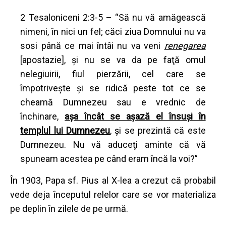
2 Tesaloniceni 2:3-5 – “Să nu vă amăgească
nimeni, în nici un fel; căci ziua Domnului nu va
sosi până ce mai întâi nu va veni
renegarea
[apostazie], şi nu se va da pe faţă omul
nelegiuirii, fiul pierzării, cel care se
împotriveşte şi se ridică peste tot ce se
cheamă Dumnezeu sau e vrednic de
închinare,
aşa încât se aşază el însuşi în
templul lui Dumnezeu
, şi se prezintă că este
Dumnezeu. Nu vă aduceţi aminte că vă
spuneam acestea pe când eram încă la voi?”
În 1903, Papa sf. Pius al X-lea a crezut că probabil
vede deja începutul relelor care se vor materializa
pe deplin în zilele de pe urmă.