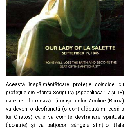
Această înspăimântătoare profeţie coincide cu
profeţiile din Sfânta Scriptură (Apocalipsa 17 şi 18)
care ne informează că oraşul celor 7 coline (Roma)
va deveni o desfrânată (o contrafăcută mireasă a
lui Cristos) care va comite desfrânare spirituală
(idolatrie) şi va batjocori sângele sfinţilor (fals