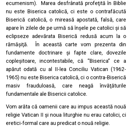
ecumenism). Marea desfrânată profeţită în Biblie
nu este Biserica catolică, ci este o contrafăcută
Biserică catolică, o mireasă apostată, falsă, care
apare în zilele de pe urmă să înşele pe catolici şi să
eclipseze adevărata Biserică redusă acum la o
rămăşiţă. În această carte vom prezenta din
fundamente doctrinare şi fapte clare, dovezile
copleşitoare, incontestabile, că “Biserica” ce a
apărut odată cu al II-lea Conciliu Vatican (1962-
1965) nu este Biserica catolică, ci o contra-Biserică
masiv frauduloasă, care neagă învăţăturile
fundamentale ale Bisericii catolice.
Vom arăta că oamenii care au impus această nouă
religie Vatican II şi noua liturghie nu erau catolici, ci
eretici-formal care au predicat o nouă religie.