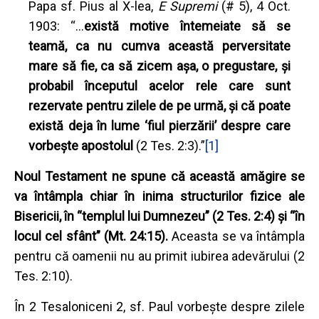
Papa sf. Pius al X-lea,
E Supremi
(# 5), 4 Oct.
1903: “…
există motive întemeiate să se
teamă, ca nu cumva această perversitate
mare să fie, ca să zicem aşa, o pregustare, şi
probabil începutul acelor rele care sunt
rezervate pentru zilele de pe urmă, şi că poate
există deja în lume ‘fiul pierzării’ despre care
vorbeşte apostolul
(2 Tes. 2:3).”
[1]
Noul Testament ne spune că această amăgire se
va întâmpla chiar în inima structurilor fizice ale
Bisericii, în “templul lui Dumnezeu” (2 Tes. 2:4) şi “în
locul cel sfânt” (Mt. 24:15).
Aceasta se va întâmpla
pentru că oamenii nu au primit iubirea adevărului (2
Tes. 2:10).
În 2 Tesaloniceni 2, sf. Paul vorbeşte despre zilele