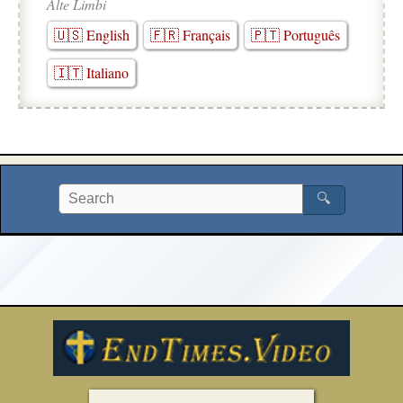
Alte Limbi
🇺🇸 English
🇫🇷 Français
🇵🇹 Português
🇮🇹 Italiano
🔍