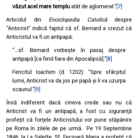
văzut acel mare templu
atât de aglomerat.”
[7]
Articolul din
Enciclopedia Catolică
despre
“Anticrist” indică faptul că sf. Bernard a crezut că
Anticristul va fi un antipapă:
“…sf. Bernard vorbeşte în pasaj despre
antipapă [ca fiind fiara din Apocalipsă].”
[8]
Fericitul Ioachim (d. 1202): “Spre sfârşitul
lumii, Anticrist va da jos pe papă şi îi va uzurpa
scaunul.”
[9]
Însă indiferent dacă cineva crede sau nu că
Anticrist va fi un antipapă, a fost cu siguranţă
profeţit că forţele Anticristului vor pune stăpânire
pe Roma în zilele de pe urmă. Pe 19 Septembrie
1846, la La Salette, Sf. Fecioară Maria a profeţit că