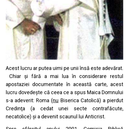
Acest lucru ar putea uimi pe unii însă este adevărat.
Chiar şi fără a mai lua în considerare restul
apostaziei documentate în această carte, acest
lucru dovedeşte că ceea ce a spus Maica Domnului
s-a adeverit: Roma (
nu
Biserica Catolică) a pierdut
Credinţa (a cedat unei secte contrafăcute,
necatolice) şi a devenit scaunul lui Anticrist.
Spre sfârşitul anului 2001, Comisia Biblică