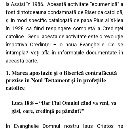
la Assisi în 1986. Această activitate “ecumenică” a
fost dintotdeauna condamnată de Biserica catolică,
şi în mod specific catalogată de papa Pius al XI-lea
în 1928 ca fiind respingere completă a Credinţei
catolice. Genul acesta de activitate este o revoluţie
împotriva Credinţei – o nouă Evanghelie. Ce se
întâmplă? Veți afla în informațiile documentate în
această carte.
1. Marea apostazie şi o Biserică contrafăcută
prezise în Noul Testament şi în profeţiile
catolice
Luca 18:8 – “Dar Fiul Omului când va veni, va
găsi, oare, credinţă pe pământ?”
În Evanghelie Domnul nostru Isus Cristos ne