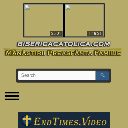
Man Shot & Saw Hell
Apocalypse Now In
- Shocking Must-See
The Vatican
Video
35:01
1:18:31
🔍